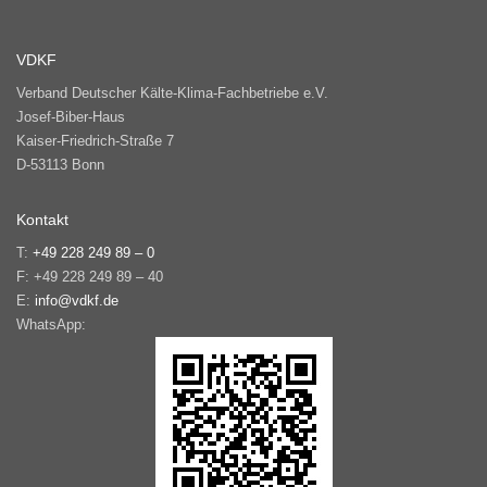
mehrere
Varianten
VDKF
auf.
Die
Verband Deutscher Kälte-Klima-Fachbetriebe e.V.
Optionen
Josef-Biber-Haus
können
Kaiser-Friedrich-Straße 7
auf
D-53113 Bonn
der
Produktseite
Kontakt
gewählt
T:
+49 228 249 89 – 0
werden
F: +49 228 249 89 – 40
E:
info@vdkf.de
WhatsApp: