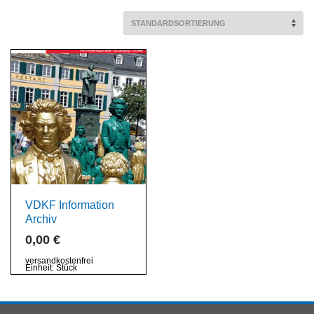
VDKF Information
Archiv
0,00
€
versandkostenfrei
Einheit:
Stück
Dieses
Produkt
weist