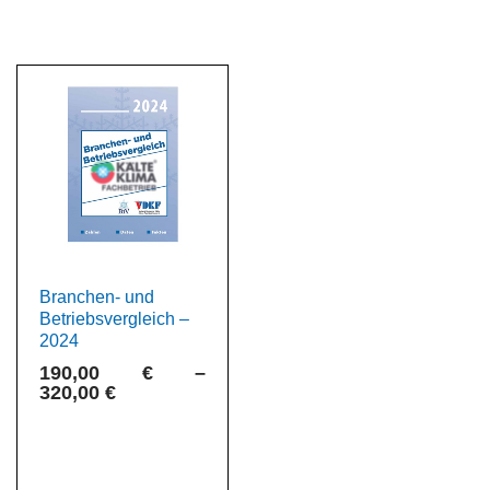
Branchen- und
Betriebsvergleich –
2024
190,00
€
–
320,00
€
Dieses
Produkt
weist