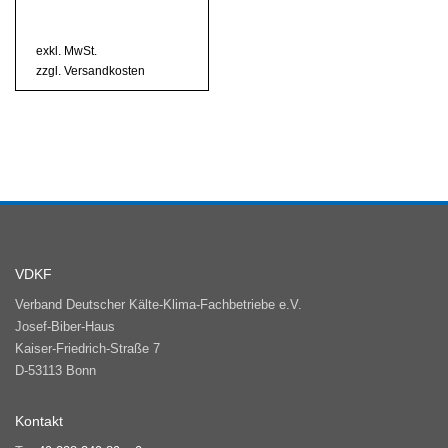
mehrere
Varianten
exkl. MwSt.
auf.
zzgl.
Versandkosten
Die
Optionen
können
auf
der
Produktseite
gewählt
werden
VDKF
Verband Deutscher Kälte-Klima-Fachbetriebe e.V.
Josef-Biber-Haus
Kaiser-Friedrich-Straße 7
D-53113 Bonn
Kontakt