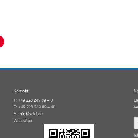
Kontakt
Ne
T:
+49 228 249 89 – 0
La
F: +49 228 249 89 – 40
Ve
E:
info@vdkf.de
WhatsApp:
Ic