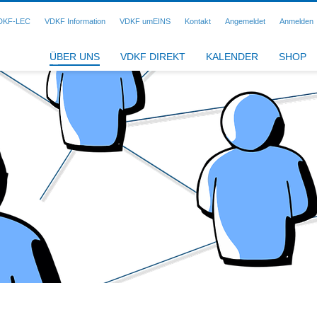
DKF-LEC
VDKF Information
VDKF umEINS
Kontakt
Angemeldet
Anmelden
ÜBER UNS
VDKF DIREKT
KALENDER
SHOP