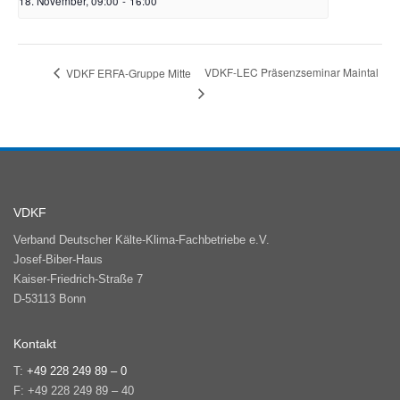
18. November, 09:00
-
16:00
VDKF-LEC Präsenzseminar Maintal
VDKF ERFA-Gruppe Mitte
VDKF
Verband Deutscher Kälte-Klima-Fachbetriebe e.V.
Josef-Biber-Haus
Kaiser-Friedrich-Straße 7
D-53113 Bonn
Kontakt
T:
+49 228 249 89 – 0
F: +49 228 249 89 – 40