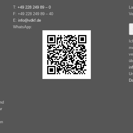
T:
+49 228 249 89 – 0
La
F: +49 228 249 89 – 40
Ve
E:
info@vdkf.de
WhatsApp:
Ic
me
ve
üb
in
Um
Da
ind
ur
en