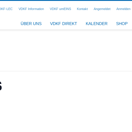
DKF-LEC
VDKF Information
VDKF umEINS
Kontakt
Angemeldet
Anmelden
ÜBER UNS
VDKF DIREKT
KALENDER
SHOP
S