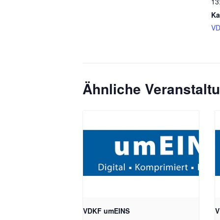
13
Ka
VD
Ähnliche Veranstalt
VDKF umEINS
V