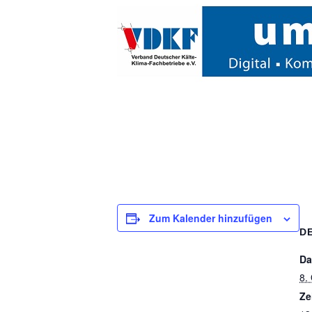
Zum Kalender hinzufügen
D
Da
8.
Ze