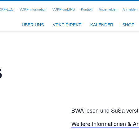
DKF-LEC
VDKF Information
VDKF umEINS
Kontakt
Angemeldet
Anmelden
ÜBER UNS
VDKF DIREKT
KALENDER
SHOP
S
BWA lesen und SuSa vers
Weitere Informationen & A