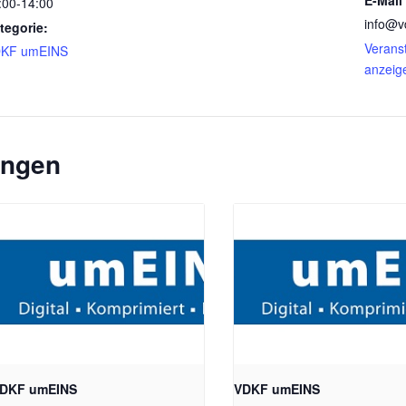
E-Mail
:00-14:00
info@v
tegorie:
Veranst
KF umEINS
anzeig
ungen
DKF umEINS
VDKF umEINS