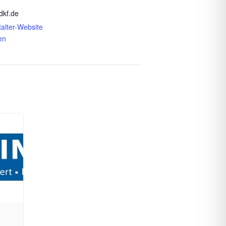
dkf.de
alter-Website
en