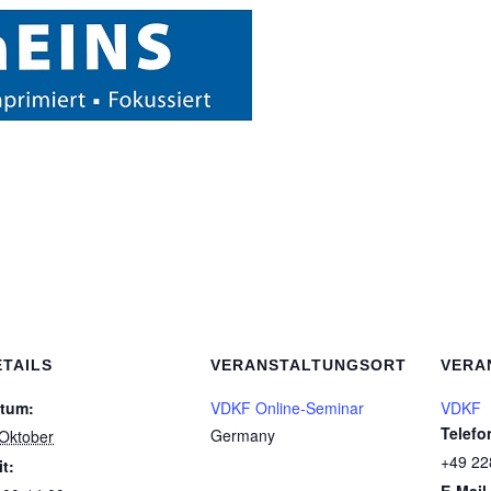
ETAILS
VERANSTALTUNGSORT
VERA
tum:
VDKF Online-Seminar
VDKF
Telefo
Germany
 Oktober
+49 22
it: