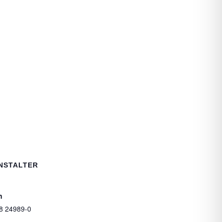
NSTALTER
n
8 24989-0