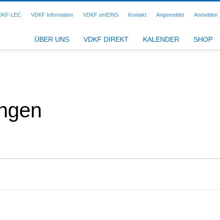
DKF-LEC
VDKF Information
VDKF umEINS
Kontakt
Angemeldet
Anmelden
ÜBER UNS
VDKF DIREKT
KALENDER
SHOP
ungen