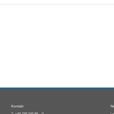
Kontakt
Ne
T:
+49 228 249 89 – 0
La