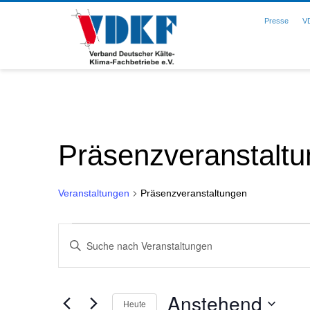
Presse
V
Präsenzveranstalt
Veranstaltungen
Präsenzveranstaltungen
Veranstaltungen
Veranstaltungen
Geben
Sie
Such-
Das
Schlüsselwort.
und
Anstehend
Suche
Heute