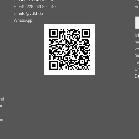
F: +49 228 249 89 – 40
Ve
E:
info@vdkf.de
WhatsApp:
Ic
me
ve
üb
in
Um
Da
ind
ur
en