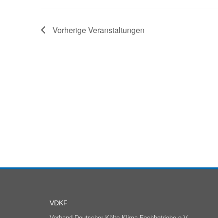
Vorherige
Veranstaltungen
VDKF
Verband Deutscher Kälte-Klima-Fachbetriebe e.V.