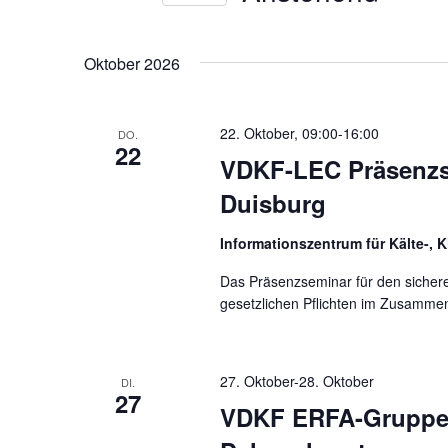
Ansichtennavigation
nach
Datum
Veranstaltungen
wählen.
Schlüsselwort.
Oktober 2026
22. Oktober, 09:00
-
16:00
DO.
22
VDKF-LEC Präsenz
Duisburg
Informationszentrum für Kälte-, 
Das Präsenzseminar für den sicher
gesetzlichen Pflichten im Zusammen
27. Oktober
-
28. Oktober
DI.
27
VDKF ERFA-Gruppe N