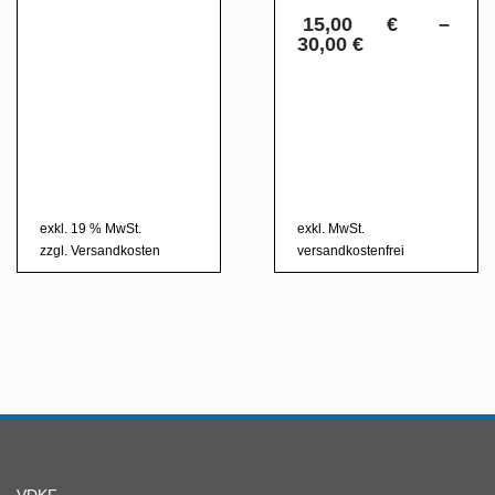
15,00
€
–
30,00
€
Dieses
Produkt
weist
mehrere
Varianten
auf.
exkl. 19 % MwSt.
exkl. MwSt.
Die
zzgl.
Versandkosten
versandkostenfrei
Optionen
können
auf
der
Produktseite
gewählt
werden