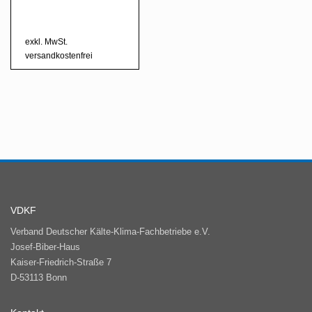
exkl. MwSt.
versandkostenfrei
VDKF
Verband Deutscher Kälte-Klima-Fachbetriebe e.V.
Josef-Biber-Haus
Kaiser-Friedrich-Straße 7
D-53113 Bonn