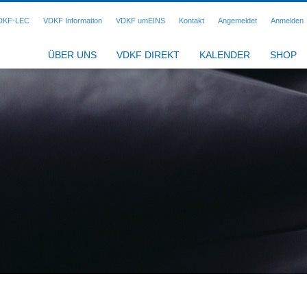
DKF-LEC
VDKF Information
VDKF umEINS
Kontakt
Angemeldet
Anmelden
ÜBER UNS
VDKF DIREKT
KALENDER
SHOP