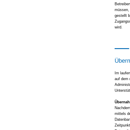
Betreiber
müssen, 
gestellt
Zugangsn
wird.
Übern
Im laufe
auf dem n
Administ
Unterstü
Übernah
Nachdem 
mittels d
Datenban
Zeitpunk