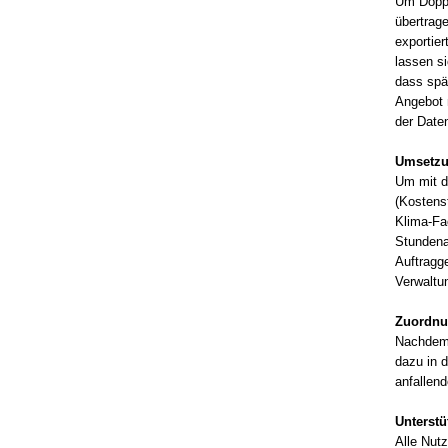
Um Doppel
übertrag
exportier
lassen s
dass spä
Angebot 
der Date
Umsetzun
Um mit d
(Kostens
Klima-Fa
Stundena
Auftragg
Verwaltun
Zuordnu
Nachdem 
dazu in 
anfallen
Unterstü
Alle Nut