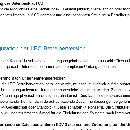
ng der Datenbank auf CD
t die Möglichkeit eine Sicherungs-CD einmal jährlich, vierteljährlich oder mo
schten Intervall auf CD gebrannt und einer benannten Stelle beim Betreiber 
guration der LEC-Betreiberversion
iesem Kontext beschriebene Leistungsangebot bezieht sich ausschließlich auf
nn - je nach Unternehmen - einen sehr komplexen Umfang annehmen.
rierung nach Unternehmensbereichen
ie LEC-Betreiberversion installiert wurde, müssen im Hinblick auf die späte
 betrachtungsrelevante Unternehmensbereiche festgelegt werden. Ziel ist es
Kälteanlage physisch eindeutig aufzufinden ist. Dies kann beispielsweise eine 
bereinander können dann darauf aufbauende Zusammenfassungen vorgenommen
 -> Gesellschaft oder Standort -> Gesellschaften -> Konzern). Die Strukturi
ren wir unseren Arbeitsaufwand für die Einrichtung des Systems nach Ihren V
vorhandener Daten aus anderen EDV-Systemen und Zuordnung auf die U