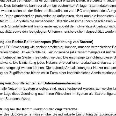
arbeit zu vermeiden, ist es ggf. sinnvoll erfasste Daten, die bereits in an
en. Dies Erfordernis kann vor allem bei bestimmten Anlagen-Stammdaten sinn
t werden sollen ein der Schnittstellendefinition von LEC entsprechendes Ausg
ich Daten grundsätzlich problemlos so aufbereiten, dass man sie importieren
ter im LEC-System die vorhandenen Datenlücken immer noch geschlossen w
nach Stundenaufwand hierfür erstellen, sobald der notwendige Arbeitsaufwa
nqualität sowie den festgelegten Unternehmensbereichen abgeschätzt werden
g des Rechte-Rollenkonzeptes (Einrichtung von Nutzern)
er LEC-Anwendung wie geplant arbeiten zu können, müssen verschiedene Bere
telleninhaber, Umweltfachleute, Leitungsebene (alle zusammengefasst mit dem
chbetriebe) im System festgelegt werden. Die erstmalige Einrichtung dieser B
ufwand. Die Einrichtung jedes Nutzers erfordert einen Zeitaufwand von ca. 5 
eber vorgelegt werden können. Die laufende Aktualisierung der Nutzer nachde
g der Zugriffsrechte bieten wir in Form einer kontinuierlichen Administrations
ng von Zugriffsrechten auf Unternehmensbereiche
alle Nutzer im System angelegt sind, muss festgelegt werden, auf welche Unt
der Lage diese Zuordnung nach Ihren Wünschen im System als Startkonfigurati
dem Stundenaufwand.
tzung bei der Kommunikation der Zugriffsrechte
zer des LEC-Systems müssen über die individuelle Einrichtung der Zugangsdat