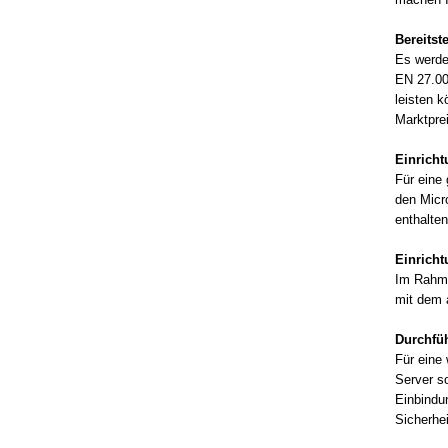
Bereitst
Es werden
EN 27.00
leisten k
Marktprei
Einricht
Für eine
den Micr
enthalte
Einrich
Im Rahme
mit dem 
Durchfü
Für eine
Server s
Einbindun
Sicherhei