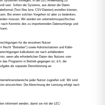
deren Systemen vorliegen, in die LEC-Anwendung zu
voll sein. Sofern die Systeme, aus denen die Daten
abeformat (Text files bzw. CSV-Dateien) erstellen können,
 kann. Bei einem solchen Vorgehen ist aber zu bedenken,
erden müssen. Wir würden ein unternehmsspezifisches
nd nach Kenntnis des zu importierenden Datenumfangs und
 kann.
chtigungen für die einzelnen Nutzer
 Recht "Betreiber") sowie Administratoren und Kälte-
erechtigungen kalkulieren wir nach anfallendem
min, wenn alle erforderlichen Daten des Nutzers vom
m das Programm in Betrieb gegangen ist, d.h. die
aufgabe als separate Dienstleistung an.
ernehmensbereiche jeder Nutzer zugreifen soll. Wir sind
on einzurichten. Die Abrechnung der Leistung erfolgt nach
en informiert werden, damit sie mit der LEC-