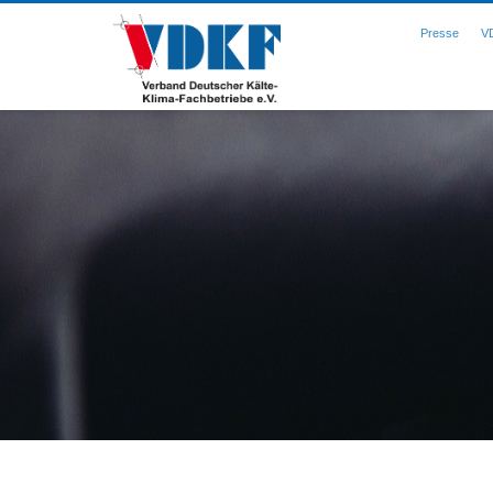
Presse
V