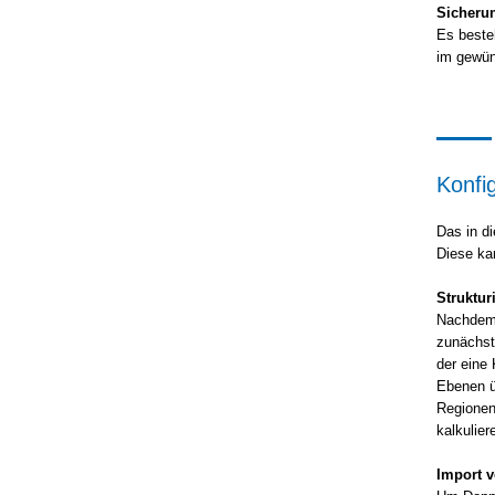
Sicheru
Es besteh
im gewün
Konfi
Das in d
Diese ka
Struktu
Nachdem d
zunächst
der eine 
Ebenen ü
Regionen
kalkulie
Import 