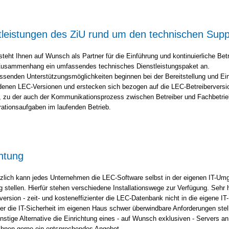
tleistungen des ZiU rund um den technischen Supp
steht Ihnen auf Wunsch als Partner für die Einführung und kontinuierliche B
usammenhang ein umfassendes technisches Dienstleistungspaket an.
ssenden Unterstützungsmöglichkeiten beginnen bei der Bereitstellung und Einr
denen LEC-Versionen und erstecken sich bezogen auf die LEC-Betreiberversi
, zu der auch der Kommunikationsprozess zwischen Betreiber und Fachbetrie
rationsaufgaben im laufenden Betrieb.
chtung
zlich kann jedes Unternehmen die LEC-Software selbst in der eigenen IT-Umg
 stellen. Hierfür stehen verschiedene Installationswege zur Verfügung. Sehr h
version - zeit- und kosteneffizienter die LEC-Datenbank nicht in die eigene I
er die IT-Sicherheit im eigenen Haus schwer überwindbare Anforderungen stellt 
stige Alternative die Einrichtung eines - auf Wunsch exklusiven - Servers an,
hnen gerne ein entsprechendes Angebot.