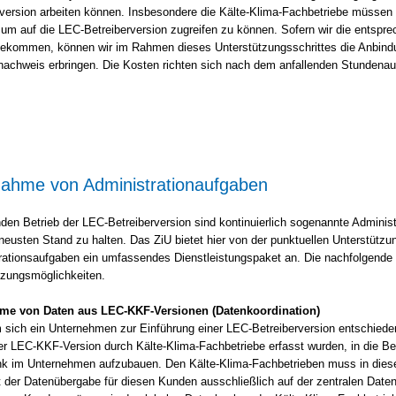
version arbeiten können. Insbesondere die Kälte-Klima-Fachbetriebe müssen üb
um auf die LEC-Betreiberversion zugreifen zu können. Sofern wir die entspr
 bekommen, können wir im Rahmen dieses Unterstützungsschrittes die Anbindu
achweis erbringen. Die Kosten richten sich nach dem anfallenden Stundenau
ahme von Administrationaufgaben
nden Betrieb der LEC-Betreiberversion sind kontinuierlich sogenannte Admini
eusten Stand zu halten. Das ZiU bietet hier von der punktuellen Unterstützun
rationsaufgaben ein umfassendes Dienstleistungspaket an. Die nachfolgende 
tzungsmöglichkeiten.
me von Daten aus LEC-KKF-Versionen (Datenkoordination)
sich ein Unternehmen zur Einführung einer LEC-Betreiberversion entschieden 
er LEC-KKF-Version durch Kälte-Klima-Fachbetriebe erfasst wurden, in die Betr
k im Unternehmen aufzubauen. Den Kälte-Klima-Fachbetrieben muss in die
t der Datenübergabe für diesen Kunden ausschließlich auf der zentralen Date