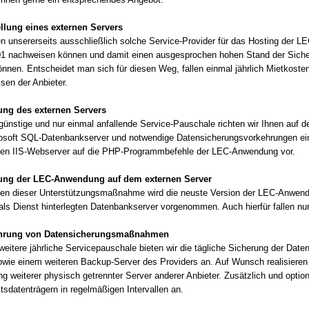
ellung eines externen Servers
 unsererseits ausschließlich solche Service-Provider für das Hosting der LE
1 nachweisen können und damit einen ausgesprochen hohen Stand der Siche
önnen. Entscheidet man sich für diesen Weg, fallen einmal jährlich Mietkosten
sen der Anbieter.
ung des externen Servers
 günstige und nur einmal anfallende Service-Pauschale richten wir Ihnen auf
osoft SQL-Datenbankserver und notwendige Datensicherungsvorkehrungen ein.
nen IIS-Webserver auf die PHP-Programmbefehle der LEC-Anwendung vor.
tung der LEC-Anwendung auf dem externen Server
n dieser Unterstützungsmaßnahme wird die neuste Version der LEC-Anwendun
als Dienst hinterlegten Datenbankserver vorgenommen. Auch hierfür fallen n
hrung von Datensicherungsmaßnahmen
 weitere jährliche Servicepauschale bieten wir die tägliche Sicherung der D
owie einem weiteren Backup-Server des Providers an. Auf Wunsch realisieren
g weiterer physisch getrennter Server anderer Anbieter. Zusätzlich und option
tsdatenträgern in regelmäßigen Intervallen an.