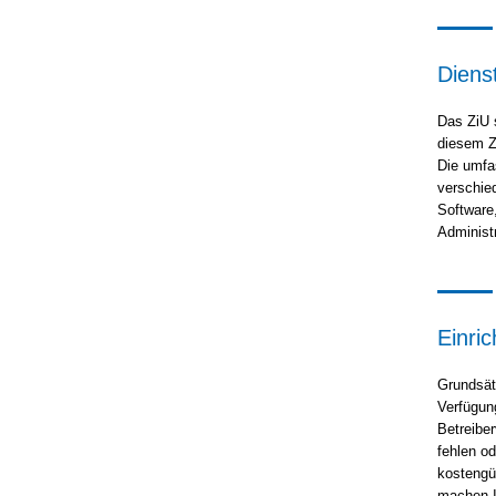
Diens
Das ZiU 
diesem Z
Die umfa
verschie
Software
Administ
Einri
Grundsät
Verfügung
Betreiber
fehlen od
kostengün
machen I