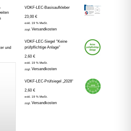
,
VDKF-LEC-Basisaufkleber
eiten
23,00
€
n
exkl. 19 % MwSt.
Versandkosten
zzgl.
VDKF-LEC-Siegel "Keine
prüfpflichtige Anlage"
ter und
2,60
€
exkl. 19 % MwSt.
Versandkosten
zzgl.
VDKF-LEC-Prüfsiegel „2028“
2,60
€
exkl. 19 % MwSt.
Versandkosten
zzgl.