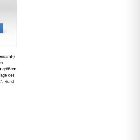
Gesamt-)
en
r größten
frage des
t“. Rund