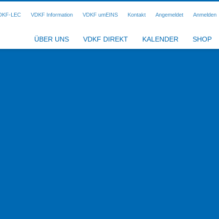
DKF-LEC
VDKF Information
VDKF umEINS
Kontakt
Angemeldet
Anmelden
ÜBER UNS
VDKF DIREKT
KALENDER
SHOP