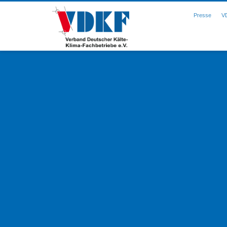
Presse
V