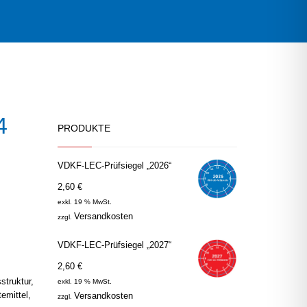
4
PRODUKTE
VDKF-LEC-Prüfsiegel „2026“
2,60
€
exkl. 19 % MwSt.
Versandkosten
zzgl.
VDKF-LEC-Prüfsiegel „2027“
2,60
€
struktur,
exkl. 19 % MwSt.
emittel,
Versandkosten
zzgl.