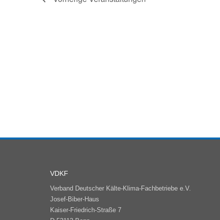
VDKF
Verband Deutscher Kälte-Klima-Fachbetriebe e.V.
Josef-Biber-Haus
Kaiser-Friedrich-Straße 7