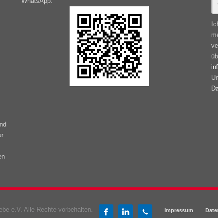
WhatsApp:
Ic
me
ve
üb
in
Um
Da
ind
ur
en
be e.V. Alle Rechte vorbehalten.
Impressum
Date