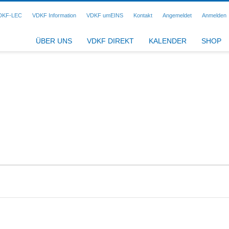
DKF-LEC
VDKF Information
VDKF umEINS
Kontakt
Angemeldet
Anmelden
ÜBER UNS
VDKF DIREKT
KALENDER
SHOP