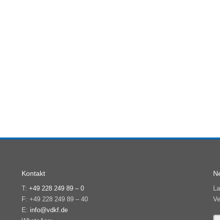
Kontakt
Ne
T:
+49 228 249 89 – 0
La
F: +49 228 249 89 – 40
Ve
E:
info@vdkf.de