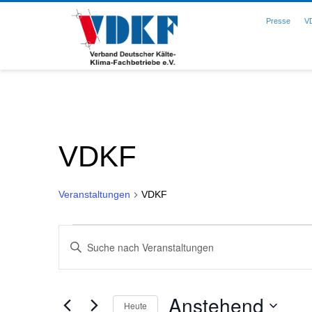
Presse
V
VDKF
Veranstaltungen
VDKF
Veranstaltungen
Veranstaltungen
Geben
Sie
Such-
Das
Schlüsselwort.
und
Anstehend
Suche
Heute