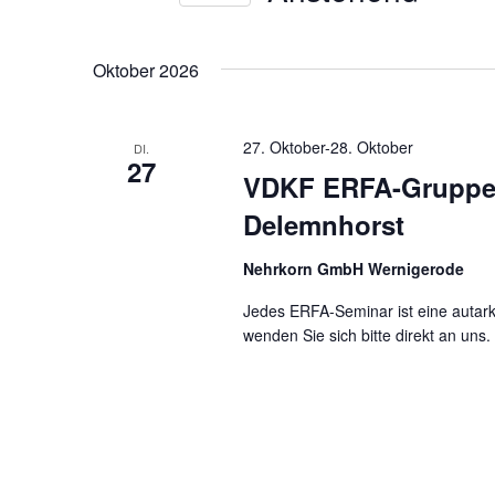
Ansichtennavigation
nach
Datum
Veranstaltungen
wählen.
Schlüsselwort.
Oktober 2026
27. Oktober
-
28. Oktober
DI.
27
VDKF ERFA-Gruppe N
Delemnhorst
Nehrkorn GmbH Wernigerode
Jedes ERFA-Seminar ist eine autark 
wenden Sie sich bitte direkt an uns.