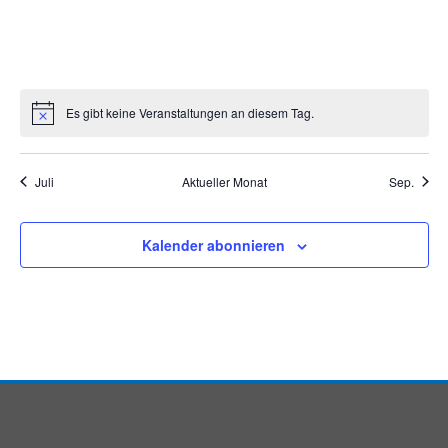
Veranstaltungen
Veranstaltungen
Veranstaltungen
Veranstaltungen
Veranstaltungen
Veranstaltunge
Veranst
Es gibt keine Veranstaltungen an diesem Tag.
Hinweis
Juli
Aktueller Monat
Sep.
Kalender abonnieren