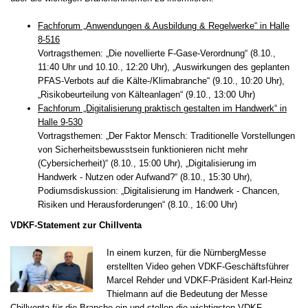
Fachforum „Anwendungen & Ausbildung & Regelwerke“ in Halle
8-516
Vortragsthemen: „Die novellierte F-Gase-Verordnung“ (8.10.,
11:40 Uhr und 10.10., 12:20 Uhr), „Auswirkungen des geplanten
PFAS-Verbots auf die Kälte-/Klimabranche“ (9.10., 10:20 Uhr),
„Risikobeurteilung von Kälteanlagen“ (9.10., 13:00 Uhr)
Fachforum „Digitalisierung praktisch gestalten im Handwerk“ in
Halle 9-530
Vortragsthemen: „Der Faktor Mensch: Traditionelle Vorstellungen
von Sicherheitsbewusstsein funktionieren nicht mehr
(Cybersicherheit)“ (8.10., 15:00 Uhr), „Digitalisierung im
Handwerk - Nutzen oder Aufwand?“ (8.10., 15:30 Uhr),
Podiumsdiskussion: „Digitalisierung im Handwerk - Chancen,
Risiken und Herausforderungen“ (8.10., 16:00 Uhr)
VDKF-Statement zur Chillventa
In einem kurzen, für die NürnbergMesse
erstellten Video gehen VDKF-Geschäftsführer
Marcel Rehder und VDKF-Präsident Karl-Heinz
Thielmann auf die Bedeutung der Messe
Chillventa für die Branche ein und stellen die wichtigsten VDKF-