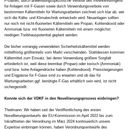
F-Gasen, durch anwendungsspezifische Verbote des Inverkehrbringens
für Anlagen mit F-Gasen sowie durch Verwendungsverbote von
bestimmten Kältemitteln für Wartungsarbeiten zeichnet sich klar ab, wie
sich die Kälte- und Klimatechnik entwickeln wird: Neuanlagen sollten
nur noch mit nicht-fluorierten Kältemitteln wie Propan, Kohlendioxid oder
Ammoniak bzw. mit fluorierten Kältemitteln mit einem möglichst
niedrigen Treibhauspotential geplant werden.
Die bisher vorrangig verwendeten Sicherheitskältemittel werden
mittelfristig größtenteils vom Markt verschwinden. Stattdessen kommen
Kältemittel zum Einsatz, bei deren Verwendung größere Sorgfalt
erforderlich ist, weil diese brennbar (Propan) oder toxisch (Ammoniak)
sind bzw. hohe Anlagendrücke haben (Kohlendioxid). Preissteigerungen
und Engpässe für F-Gase sind zu erwarten und ob das für
Wartungsarbeiten ggf. benötigte F-Gas erhältlich sein wird, ist nicht
sichergestellt.
Konnte sich der VDKF in den Novellierungsprozess einbringen?
Thielmann: Wir haben seit der Veröffentlichung des ersten
Novellierungsentwurfs der EU-Kommission im April 2022 bis zum
Inkrafttreten der Verordnung im März 2024 kontinuierlich unsere
Expertise einbringen können, haben Verordnungsentwürfe des