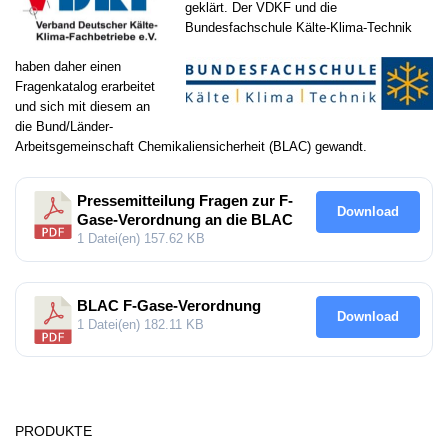
geklärt. Der VDKF und die
Bundesfachschule Kälte-Klima-Technik
haben daher einen
Fragenkatalog erarbeitet
und sich mit diesem an
die Bund/Länder-
Arbeitsgemeinschaft Chemikaliensicherheit (BLAC) gewandt.
Pressemitteilung Fragen zur F-
Download
Gase-Verordnung an die BLAC
1 Datei(en)
157.62 KB
BLAC F-Gase-Verordnung
Download
1 Datei(en)
182.11 KB
PRODUKTE