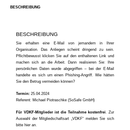
zum
Erkennen
BESCHREIBUNG
von
Phishing-
Mails
Menge
BESCHREIBUNG
Sie erhalten eine E-Mail von jemandem in Ihrer
Organisation. Das Anliegen scheint dringend zu sein.
Pflichtbewusst klicken Sie auf den enthaltenen Link und
machen sich an die Arbeit. Dann realisieren Sie: Ihre
persönlichen Daten wurde abgegriffen – bei der E-Mail
handelte es sich um einen Phishing-Angriff. Wie hätten
Sie den Betrug vermeiden können?
Termin:
25.04.2024
Referent: Michael Piotraschke (SoSafe GmbH)
Für VDKF-Mitglieder ist die Teilnahme kostenfrei
. Zur
Auswahl der Mitgliedschaftsart „VDKF“ melden Sie sich
bitte
hier
an.