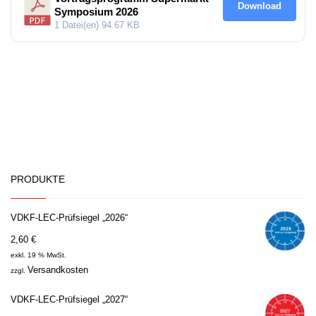
Download
Symposium 2026
1 Datei(en)
94.67 KB
PRODUKTE
VDKF-LEC-Prüfsiegel „2026“
2,60
€
exkl. 19 % MwSt.
Versandkosten
zzgl.
VDKF-LEC-Prüfsiegel „2027“