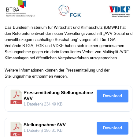
Das Bundesministerium für Wirtschaft und Klimaschutz (BMWK) hat
den Referentenentwurf der neuen Verwaltungsvorschrift „AVV Sozial und
umweltbezogen nachhaltige Beschaffung“ vorgestellt. Die TGA-
Verbände BTGA, FGK und VDKF haben sich in einer gemeinsamen
Stellungnahme gegen ein darin formuliertes Verbot von Multisplit-/VRF-
Klimaanlagen bei öffentlichen Vergabeverfahren ausgesprochen.
Weitere Informationen können der Pressemitteilung und der
Stellungnahme entnommen werden.
Pressemitteilung Stellungnahme
Download
AVV
1 Datei(en)
234.49 KB
Stellungnahme AVV
Download
1 Datei(en)
196.81 KB