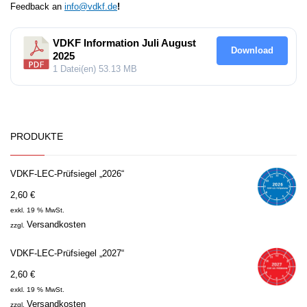
Feedback an
info@vdkf.de
!
VDKF Information Juli August
Download
2025
1 Datei(en)
53.13 MB
PRODUKTE
VDKF-LEC-Prüfsiegel „2026“
2,60
€
exkl. 19 % MwSt.
Versandkosten
zzgl.
VDKF-LEC-Prüfsiegel „2027“
2,60
€
exkl. 19 % MwSt.
Versandkosten
zzgl.