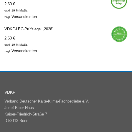
2,60
€
exkl. 19 % MwSt.
Versandkosten
zzgl.
VDKF-LEC-Prüfsiegel „2028“
2,60
€
exkl. 19 % MwSt.
Versandkosten
zzgl.
VDKF
Verband Deutscher Kälte-Klima-Fachbetriebe e.V.
Josef-Biber-Haus
Kaiser-Friedrich-Straße 7
D-53113 Bonn