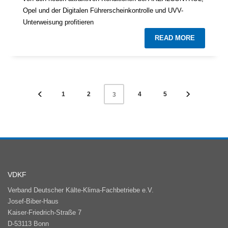
Opel und der Digitalen Führerscheinkontrolle und UVV-
Unterweisung profitieren
READ MORE
1
2
4
5
3
VDKF
Verband Deutscher Kälte-Klima-Fachbetriebe e.V.
Josef-Biber-Haus
Kaiser-Friedrich-Straße 7
D-53113 Bonn