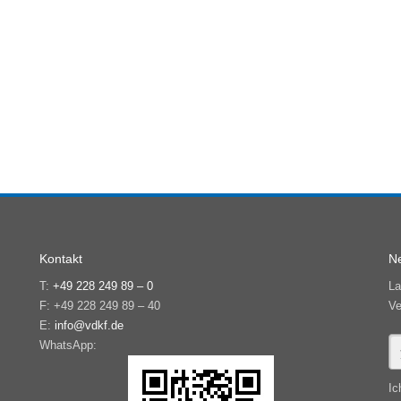
Kontakt
Ne
T:
+49 228 249 89 – 0
La
F: +49 228 249 89 – 40
Ve
E:
info@vdkf.de
WhatsApp:
Ic