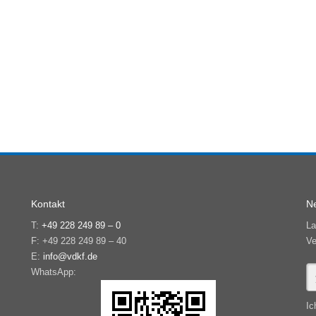
Kontakt
Ne
T:
+49 228 249 89 – 0
La
F: +49 228 249 89 – 40
Ve
E:
info@vdkf.de
WhatsApp:
Ic