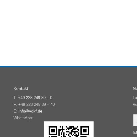
Kontakt
Ne
T:
+49 228 249 89 – 0
La
F: +49 228 249 89 – 40
Ve
E:
info@vdkf.de
WhatsApp:
Ic