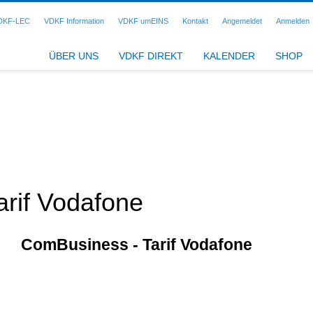
DKF-LEC
VDKF Information
VDKF umEINS
Kontakt
Angemeldet
Anmelden
ÜBER UNS
VDKF DIREKT
KALENDER
SHOP
rif Vodafone
ComBusiness - Tarif Vodafone