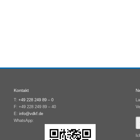
Kontakt
Ne
T:
+49 228 249 89 – 0
La
F: +49 228 249 89 – 40
Ve
E:
info@vdkf.de
WhatsApp:
Ic