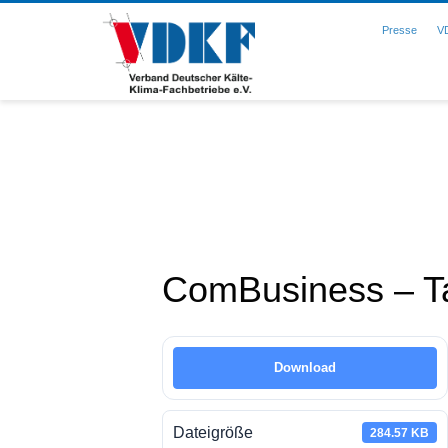
Presse
V
ComBusiness – Ta
Download
Dateigröße
284.57 KB