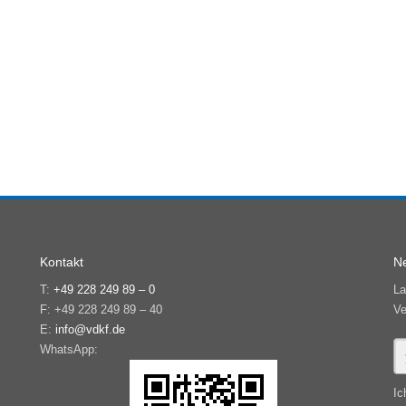
Kontakt
Ne
T:
+49 228 249 89 – 0
La
F: +49 228 249 89 – 40
Ve
E:
info@vdkf.de
WhatsApp:
Ic