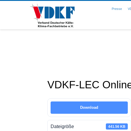
Presse
V
VDKF-LEC Online
Download
Dateigröße
441.56 KB