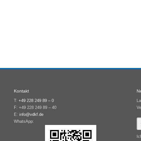
Kontakt
Ne
T:
+49 228 249 89 – 0
La
F: +49 228 249 89 – 40
Ve
E:
info@vdkf.de
WhatsApp:
Ic