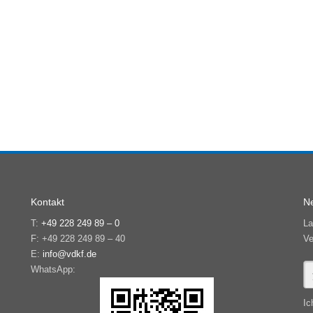
Kontakt
Ne
T:
+49 228 249 89 – 0
La
F: +49 228 249 89 – 40
Ve
E:
info@vdkf.de
WhatsApp:
Ic