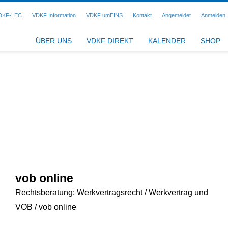
DKF-LEC
VDKF Information
VDKF umEINS
Kontakt
Angemeldet
Anmelden
ÜBER UNS
VDKF DIREKT
KALENDER
SHOP
vob online
Rechtsberatung: Werkvertragsrecht / Werkvertrag und
VOB / vob online