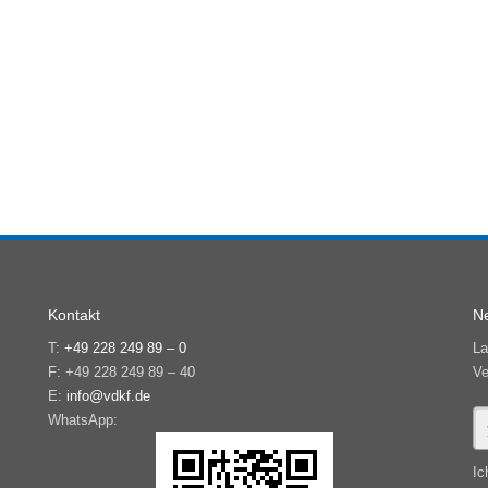
Kontakt
Ne
T:
+49 228 249 89 – 0
La
F: +49 228 249 89 – 40
Ve
E:
info@vdkf.de
WhatsApp:
Ic