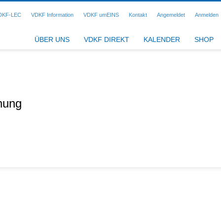
DKF-LEC
VDKF Information
VDKF umEINS
Kontakt
Angemeldet
Anmelden
ÜBER UNS
VDKF DIREKT
KALENDER
SHOP
nung