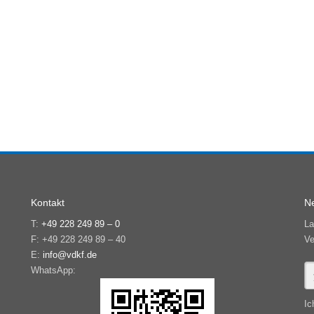
Kontakt
Ne
T:
+49 228 249 89 – 0
La
F: +49 228 249 89 – 40
Ve
E:
info@vdkf.de
WhatsApp:
Ic