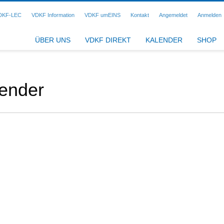
DKF-LEC
VDKF Information
VDKF umEINS
Kontakt
Angemeldet
Anmelden
ÜBER UNS
VDKF DIREKT
KALENDER
SHOP
lender